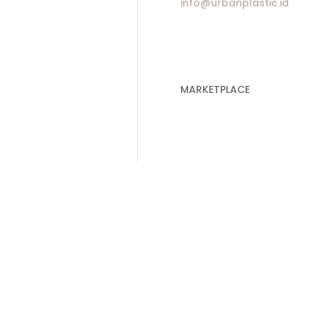
info@urbanplastic.id
 Plastik Cor
 Plastik Cor Bening
 Plastik Mulsa
 Plastik Sampah Hitam
MARKETPLACE
 Plastik Sampah Medis
ik Plastik
Jakarta