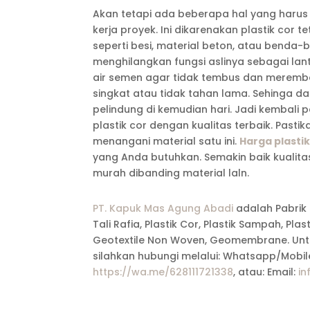
Akan tetapi ada beberapa hal yang harus 
kerja proyek. Ini dikarenakan plastik cor 
seperti besi, material beton, atau benda-b
menghilangkan fungsi aslinya sebagai lant
air semen agar tidak tembus dan merembes k
singkat atau tidak tahan lama. Sehinga 
pelindung di kemudian hari. Jadi kembal
plastik cor dengan kualitas terbaik. Pasti
menangani material satu ini.
Harga plastik
yang Anda butuhkan. Semakin baik kualitas
murah dibanding material laln.
PT. Kapuk Mas Agung Abadi
adalah Pabrik 
Tali Rafia, Plastik Cor, Plastik Sampah, Pla
Geotextile Non Woven, Geomembrane. Untu
silahkan hubungi melalui: Whatsapp/Mobile
https://wa.me/628111721338
, atau: Email:
in