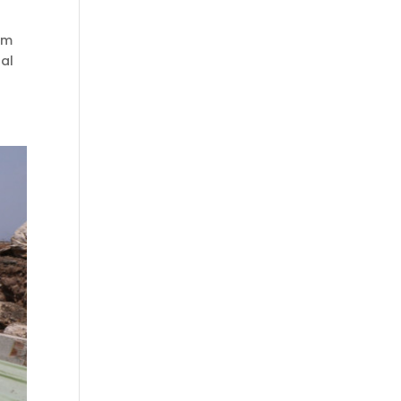
am
al