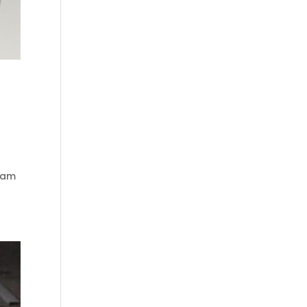
a
lam