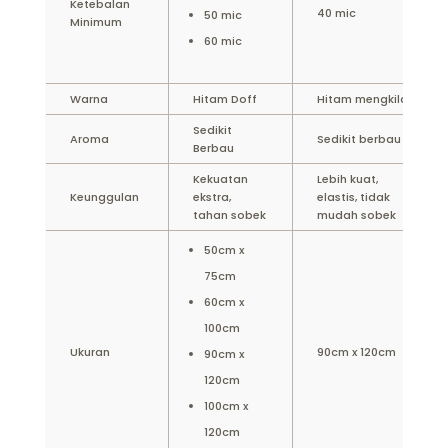
Ketebalan
40 mic
50 mic
Minimum
60 mic
Warna
Hitam Doff
Hitam mengkilap
Sedikit
Aroma
Sedikit berbau
Berbau
Kekuatan
Lebih kuat,
Keunggulan
ekstra,
elastis, tidak
tahan sobek
mudah sobek
50cm x
75cm
60cm x
100cm
Ukuran
90cm x 120cm
90cm x
120cm
100cm x
120cm