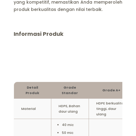
yang kompetitif, memastikan Anda memperoleh
produk berkualitas dengan nilai terbaik.
Informasi Produk
Detail
Grade
Grade A+
Produk
Standar
HDPE berkualitas
HDPE, Bahan
Material
tinggi, daur
daur ulang
ulang
40 mic
50 mic