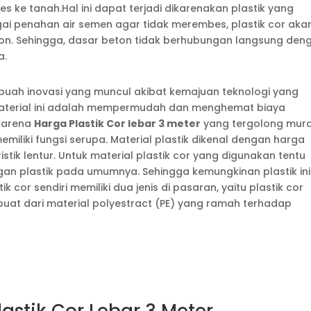
 ke tanah.Hal ini dapat terjadi dikarenakan plastik yang
agai penahan air semen agar tidak merembes, plastik cor aka
. Sehingga, dasar beton tidak berhubungan langsung den
a.
sebuah inovasi yang muncul akibat kemajuan teknologi yang
aterial ini adalah mempermudah dan menghemat biaya
 karena
Harga Plastik Cor lebar 3 meter
yang tergolong mur
miliki fungsi serupa. Material plastik dikenal dengan harga
istik lentur. Untuk material plastik cor yang digunakan tentu
ngan plastik pada umumnya. Sehingga kemungkinan plastik ini
k cor sendiri memiliki dua jenis di pasaran, yaitu plastik cor
rbuat dari material polyestract (PE) yang ramah terhadap