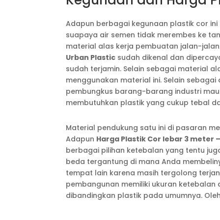
Kegunaan dan Harga Pla
Adapun berbagai kegunaan plastik cor ini
suapaya air semen tidak merembes ke tan
material alas kerja pembuatan jalan-jalan
Urban Plastic
sudah dikenal dan dipercay
sudah terjamin. Selain sebagai material
menggunakan material ini. Selain sebagai 
pembungkus barang-barang industri maupun
membutuhkan plastik yang cukup tebal dan
Material pendukung satu ini di pasaran mem
Adapun
Harga Plastik Cor lebar 3 meter –
berbagai pilihan ketebalan yang tentu jug
beda tergantung di mana Anda membelinya.
tempat lain karena masih tergolong terjan
pembangunan memiliki ukuran ketebalan ant
dibandingkan plastik pada umumnya. Oleh 