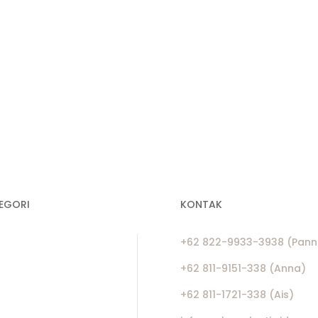
EGORI
KONTAK
+62 822-9933-3938 (Pann
l Geobag
l Geomat
+62 811-9151-338 (Anna)
l Geomembrane
+62 811-1721-338 (Ais)
 Geotextile