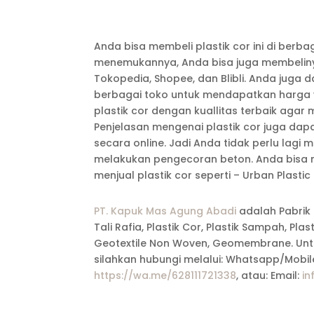
Anda bisa membeli plastik cor ini di berba
menemukannya, Anda bisa juga membelinya
Tokopedia, Shopee, dan Blibli. Anda jug
berbagai toko untuk mendapatkan harga 
plastik cor dengan kuallitas terbaik aga
Penjelasan mengenai plastik cor juga dap
secara online. Jadi Anda tidak perlu lagi
melakukan pengecoran beton. Anda bisa me
menjual plastik cor seperti – Urban Plasti
PT. Kapuk Mas Agung Abadi
adalah Pabrik 
Tali Rafia, Plastik Cor, Plastik Sampah, Pla
Geotextile Non Woven, Geomembrane. Untu
silahkan hubungi melalui: Whatsapp/Mobile
https://wa.me/628111721338
, atau: Email:
in