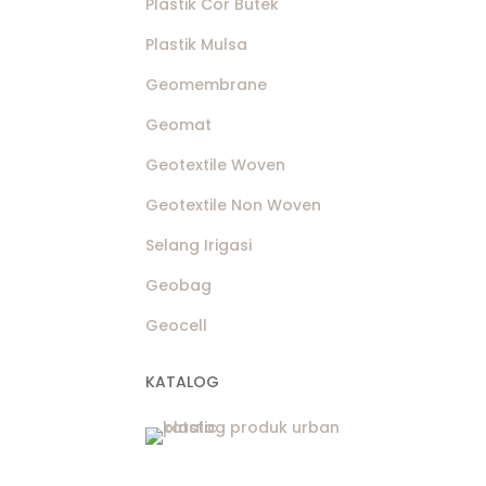
Plastik Cor Butek
Jual
Plastik Mulsa
Jual
Jual
Geomembrane
Jual
Geomat
Jual
Geotextile Woven
Pabr
Geotextile Non Woven
Selang Irigasi
Geobag
Geocell
KATALOG