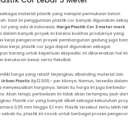
stik Cor Lebar 3 Meter
 sebagai material plastik yang melapisi permukaan beton
ah. Saat ini penggunaan plastik cor banyak digunakan seba
 tol yang ada di Indonesia.
Harga Plastik Cor 3 meter merk
a dalam banyak proyek ini karena kualitas produknya yang
 alas kerja pengecoran proyek pembangunan gedung juga ban
alas kerja, plastik cor juga dapat digunakan sebagai
 barang untuk keperluan ekspedisi. Ini dikarenakan hal ini
 berukuran besar serta fleksibel.
iliki harga yang relatif terjangkau dibanding material lain.
 Urban Plastic
Rp12.500,- per kilonya. Namun, tersedia dalam
a menyesuaikan harganya. Selain itu harga ini juga berbeda-
 Akan tetapi, perbedaan ini tidak akan terlampau jauh dari
gkau. Plastik cor yang banyak dibeli sebagai kebutuhan pro
ara 0,05 mm hingga 0,1 mm. Plastik tersebut tentu lebih te
sebab itu, plastik ini cocok untuk berbagai proses pengecor