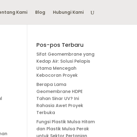
entang Kami
Blog
Hubungi Kami
Pos-pos Terbaru
Sifat Geomembrane yang
Kedap Air: Solusi Pelapis
Utama Mencegah
Kebocoran Proyek
Berapa Lama
Geomembrane HDPE
Tahan Sinar UV? Ini
l
Rahasia Awet Proyek
Terbuka
Fungsi Plastik Mulsa Hitam
dan Plastik Mulsa Perak
ahan
untuk Sektor Pertanian