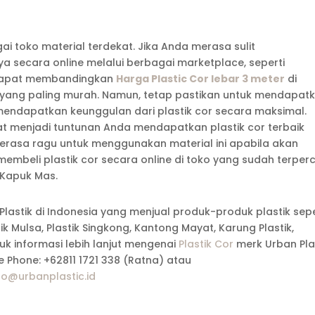
gai toko material terdekat. Jika Anda merasa sulit
 secara online melalui berbagai marketplace, seperti
a dapat membandingkan
Harga Plastic Cor lebar 3 meter
di
yang paling murah. Namun, tetap pastikan untuk mendapat
r mendapatkan keunggulan dari plastik cor secara maksimal.
at menjadi tuntunan Anda mendapatkan plastik cor terbaik
 merasa ragu untuk menggunakan material ini apabila akan
mbeli plastik cor secara online di toko yang sudah terper
c Kapuk Mas.
Plastik di Indonesia yang menjual produk-produk plastik sepe
stik Mulsa, Plastik Singkong, Kantong Mayat, Karung Plastik,
k informasi lebih lanjut mengenai
Plastik Cor
merk Urban Plas
 Phone: +62811 1721 338 (Ratna) atau
fo@urbanplastic.id