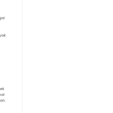
gai
yak
yek
bal
an.