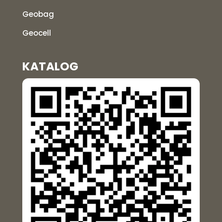
Geobag
Geocell
KATALOG