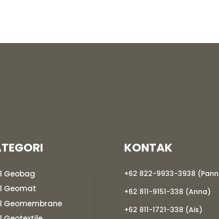
TEGORI
KONTAK
l Geobag
+62 822-9933-3938 (Pann
l Geomat
+62 811-9151-338 (Anna)
l Geomembrane
+62 811-1721-338 (Ais)
l Geotextile