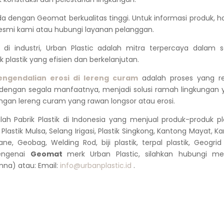
 dengan Geomat berkualitas tinggi. Untuk informasi produk, h
resmi kami atau hubungi layanan pelanggan.
 industri, Urban Plastic adalah mitra terpercaya dalam so
 plastik yang efisien dan berkelanjutan.
gendalian erosi di lereng curam
adalah proses yang rel
dengan segala manfaatnya, menjadi solusi ramah lingkungan 
ngan lereng curam yang rawan longsor atau erosi.
lah Pabrik Plastik di Indonesia yang menjual produk-produk pl
, Plastik Mulsa, Selang Irigasi, Plastik Singkong, Kantong Mayat, K
e, Geobag, Welding Rod, biji plastik, terpal plastik, Geogri
mengenai
Geomat
merk Urban Plastic, silahkan hubungi mela
na) atau: Email:
info@urbanplastic.id
.