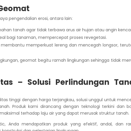
 Geomat
a pengendalian erosi, antara lain:
ahan tanah agar tidak terbawa arus air hujan atau angin kenca
eal bagi tanaman, mempercepat proses revegetasi.
t membantu memperkuat lereng dan mencegah longsor, teru
ingkungan, geomat begitu ramah lingkungan sehingga tidak me
tas – Solusi Perlindungan Tan
itas tinggi dengan harga terjangkau, solusi unggul untuk men
anah. Produk kami dirancang dengan teknologi terkini dan b
maksimal terhadap laju air yang dapat merusak struktur tanah.
ic, Anda mendapatkan produk yang efektif, andal, dan r
konstruksi dan pelestarian lingkungan.