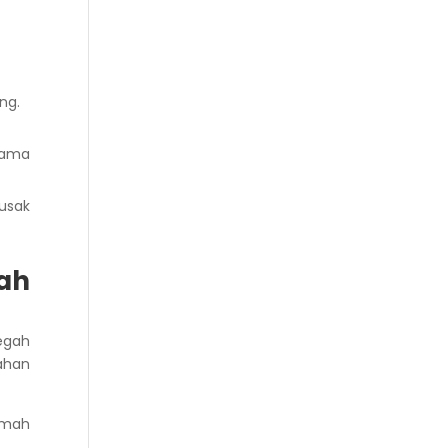
ng.
tama
rusak
ah
cegah
ahan
amah