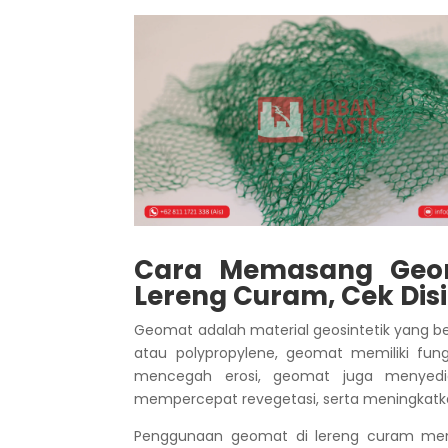
Cara Memasang Geoma
Lereng Curam, Cek Disi
Geomat adalah material geosintetik yang ber
atau polypropylene, geomat memiliki fun
mencegah erosi, geomat juga menyed
mempercepat revegetasi, serta meningkatka
Penggunaan geomat di lereng curam memi