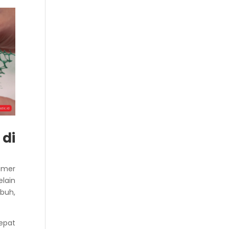
di
limer
lain
buh,
epat