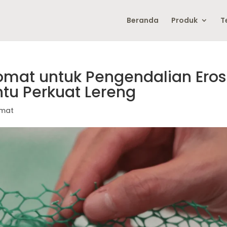
Beranda
Produk
T
at untuk Pengendalian Eros
ntu Perkuat Lereng
omat