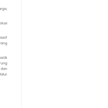
arga,
lusi
atif
yang
astik
arung
d dan
lui: