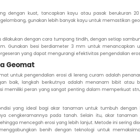
ng dengan kuat, tancapkan kayu atau pasak berukuran 2
bergelombang, gunakan lebih banyak kayu untuk memastikan ge
s dilakukan dengan cara tumpang tindih, dengan setiap sambu
 cm. Gunakan besi berdiameter 3 mm untuk menancapkan u
eseran yang dapat mengurangi efektivitas pengendalian eros
da Geomat
at untuk pengendalian erosi di lereng curam adalah penan
gan baik, langkah berikutnya adalah menanam bibit atau b
 memiliki peran yang sangat penting dalam memperkuat stru
isi yang ideal bagi akar tanaman untuk tumbuh dengan b
a cengkeramannya pada tanah. Selain itu, akar tanaman 
ingga mencegah erosi yang lebih lanjut. Metode ini sering di
 menggabungkan benih dengan teknologi untuk memaksima