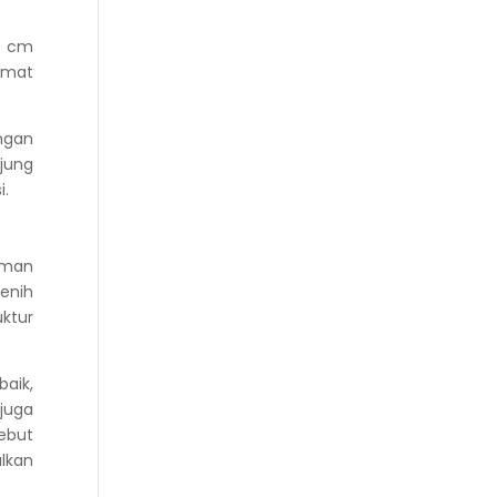
0 cm
omat
ngan
jung
i.
aman
enih
ktur
aik,
juga
sebut
lkan