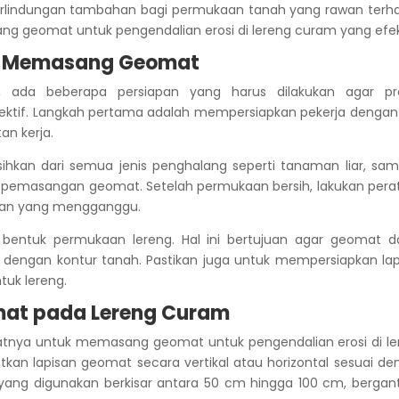
rlindungan tambahan bagi permukaan tanah yang rawan terh
ng geomat untuk pengendalian erosi di lereng curam yang efek
um Memasang Geomat
ada beberapa persiapan yang harus dilakukan agar pr
ektif. Langkah pertama adalah mempersiapkan pekerja dengan 
an kerja.
sihkan dari semua jenis penghalang seperti tanaman liar, sam
 pemasangan geomat. Setelah permukaan bersih, lakukan pera
dukan yang mengganggu.
bentuk permukaan lereng. Hal ini bertujuan agar geomat d
engan kontur tanah. Pastikan juga untuk mempersiapkan lap
uk lereng.
at pada Lereng Curam
 saatnya untuk memasang geomat untuk pengendalian erosi di l
n lapisan geomat secara vertikal atau horizontal sesuai de
 yang digunakan berkisar antara 50 cm hingga 100 cm, bergan