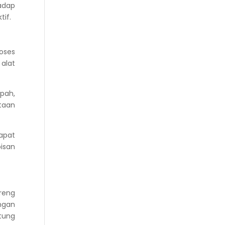
adap
tif.
oses
alat
pah,
taan
apat
isan
ereng
ngan
tung